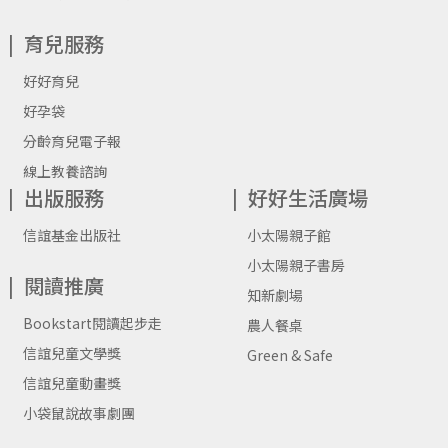
育兒服務
好好育兒
好孕袋
分齡育兒電子報
線上教養諮詢
出版服務
好好生活廣場
信誼基金出版社
小太陽親子館
小太陽親子書房
閱讀推廣
知新劇場
Bookstart閱讀起步走
農人餐桌
信誼兒童文學獎
Green & Safe
信誼兒童動畫獎
小袋鼠說故事劇團