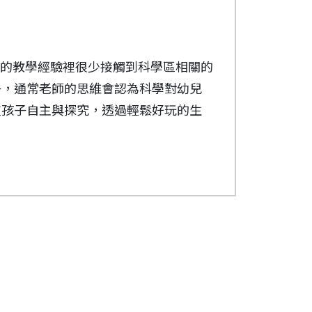
工具，結合影片製作軟體，剪接出自己
的奇幻旅程，然而拍電影是多麼遙不可
興趣，更重要的是，藉由述說故事的表
，但還是跟孩子們一起努力往前進，並
將腦中的構思轉化為影像動畫，在網路
創意，變形金剛三人組帶著興奮的心情
年的教學經驗裡很少接觸到科學區相關的
攝過程中發現問題並確實解決，最後編
子，通常老師的思維會認為科學對幼兒
一次嘗試這樣新課程的我們，其實是跟
得教育部主辦之幼兒自主遊戲為本的影片
重孩子自主與探究，透過輕鬆好玩的生
題，解決問題，一直循環著
P全國學校經營與教學創新 KDP國際認證獎」
在小群體的密切互動當中，建立自信心
習歷程。從中，我們更貼近了孩子的心，更了解了
或是我的心中都深深刻畫了一段難以往
事！
還是以象棋改編的可愛動畫小故事，都
學經驗裡很少接觸到科學區相關的課程，
如果不是因為有這個管道，很可能就此
常老師的思維會認為科學對幼兒來說是
自主與探究，透過輕鬆好玩的生活遊
之後也有了不同的創新發想。孩子們因
我們不僅走在時代的前端，更回顧保守
群體的密切互動當中，建立自信心與快
，也期待著創作一部屬於自己的逐格動
響亮又雀躍的聲音響起，我看見的不僅
子們想的是自己就能完成的小故事，運
計圖、分鏡圖來創發多部逐格動畫。特