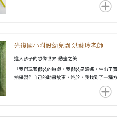
種各樣不同的故事，而除了故事內容吸引我之外
好奇!讓我每到播放時間就迫不及待坐在電視前欣
不過更讓人印象深刻的是看完幾集故事之後就結
光復國小附設幼兒園 洪藝玲老師
著往後有新的故事上映，後來偶然間在報紙中看
一集25分鐘的故事竟然要花費三個月的時間才能
進入孩子的想像世界-動畫之美
到這些童年的記憶片段就這麼一直住在我心，直
「我們玩著假裝的遊戲，我假裝是媽媽，生出了
來不管是《企鵝家族》或是《阿 講古》都是黏土
拍攝製作自己的動畫故事，終於，我找到了一種
歷程才能成就一個故事，有別於一般的動畫。
窺他們的想像世界。
從轉轉卡、費納奇鏡、光柵遊戲盒、走馬畫筒一
和動畫的緣分不僅止於童年，107學年度時，班
帶領著我和孩子們，進入一場奇幻的冒險探索。
個學期的時間將嗜好投入於學習區活動當中，從
世紀的 3C 原住民來說，根本是如魚得水。孩子
罷不能的畫出所有認識的變形金剛，再將變形金