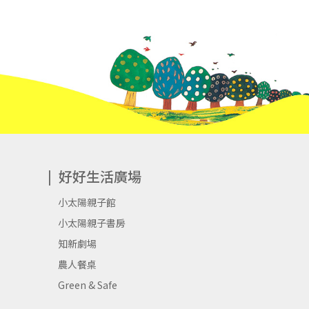
讓孩子們在拍攝動畫時有更為適合的拍
並且提升孩子嘗試的可能性。甚至能運
像的教具，像走馬畫筒、費納奇鏡，探
己的興趣、喜愛的素材所發想、創作的
尤以《花開了》這則故事最發人深省，
是新生命的開始，頗具人生大道理，孩
好好生活廣場
孩子們一起發現問題、解決問題，並且
小太陽親子館
孩子，過程中我看見孩子們的執著、創
小太陽親子書房
大人的我感到佩服，同時我看見自主學
知新劇場
比我們想像的多更多，因為這些內化的
農人餐桌
得到的!甚至改變了桎梏在我心裡教學
Green & Safe
世界裡，我是個默默耕耘的小園丁，帶