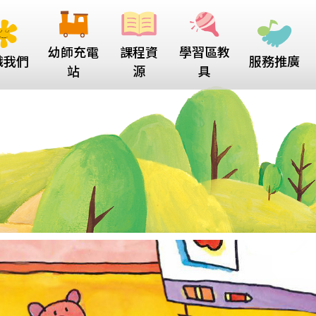
幼師充電
課程資
學習區教
識我們
服務推廣
站
源
具