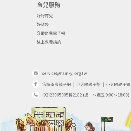
育兒服務
好好育兒
好孕袋
分齡育兒電子報
線上教養諮詢
service@hsin-yi.org.tw
信誼奇蜜親子網
小太陽親子館
小太陽親子書
(02)23965305轉2182 (週一～週五 9:00～18:00)