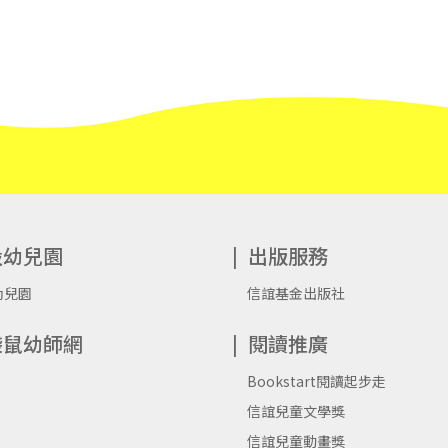
別感謝信誼提供的動畫教具以及共同參與實證，
攝器具，如：平面拍攝架，增加拍攝的方便性，
用拍攝或繪製的連續照片、圖像製作出會動的影
索動畫帶來的奧妙！除此之外，當然還有因著自
不同形式的逐格動畫，也是孩子們的心血結晶。
花開花謝並不代表結束，當種子落下的那一刻又
子們的創作也非常具有深意！
設幼兒園
出版服務
這一年多來，我和孩子們一起研究逐格動畫，和
幼兒園
信誼基金出版社
在不斷的腦力激盪下迸出許多不同的想法來引導
意，還有為實現夢想而努力的毅力，著實令身為
袋鼠幼師網
閱讀推廣
習的美好，也才知道原來給孩子們自由所得到的
Bookstart閱讀起步走
能力不是書本裡教的，而是孩子們在實踐想法中所
信誼兒童文學獎
模式，為自己開了一個新的篇章。在逐格動畫的
信誼兒童動畫獎