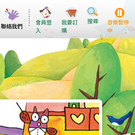
搜尋
會員登
我要訂
音樂暫停
聯絡我們
入
購
中