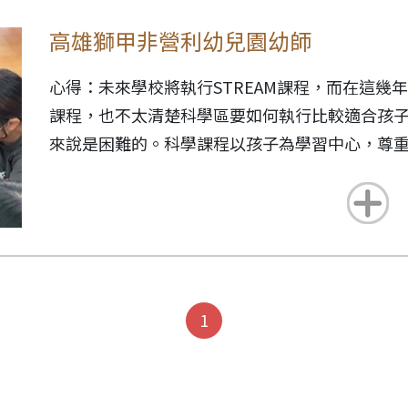
科學原理，再進而利用相機，手機或平板等數位
做紙偶帶回家演變成紙偶站立實驗、展開拍電影
高雄獅甲非營利幼兒園幼師
的微電影。不僅新穎的技巧讓孩子們抱持著高度
及的一件事啊?我們真的做得到嗎?雖然內心忐忑
現方式，孩子們更能學著發想，學著編創，學著
且時時思考著如何引導及延續孩子們源源不絕的
心得：未來學校將執行STREAM課程，而在這幾
世界發光發熱！
發想故事內容及製作故事場景，從歷程分享、拍
課程，也不太清楚科學區要如何執行比較適合孩
這一路走來，孩子們更像是我們的老師。對於第
創了《變形金剛 6》的逐格動畫，這樣的過程獲
來說是困難的。科學課程以孩子為學習中心，尊
著孩子的腳步。在一步步向前走時，不斷發現問
甄選獲優選，也獲得「Best Education-KD
活遊戲，讓孩子有機會思考、想像及動手操作，
PDCA（Plan-Do-Check-Action）的學
創新教案優等獎，這段完整的歷程無論是在孩子
與快樂的學習歷程，讓孩子發現學習是件快樂的
他們的小小宇宙。無論是戶外扮演的剪紙動畫，
懷的記憶！
未來學校將執行STREAM課程，而在這幾年的教
讓我們好驚訝地發現，這些動人的純真與美好，
也不太清楚科學區要如何執行比較適合孩子，通
不斷地被我們忽略，被我們所埋沒了。
困難的。科學課程以孩子為學習中心，尊重孩子
而變形金剛三人組的創作漣漪，連綿到新的學年
真的非常感謝信誼為我們開了一扇嶄新的窗，讓
1
戲，讓孩子有機會思考、想像及動手操作，在小
為看了學長們變形金剛三人組的創作歷程及電影
著孩子的舊回憶。「老師！我還要拍第二集！」
樂的學習歷程，讓孩子發現學習是件快樂的事！
畫，但不同於《變形金剛6》逐格動畫的創作，孩
是閃亮發光的眼神，還有充滿生命力的靈魂！
用各式學習區素材、示範圖例，再加上學習區設