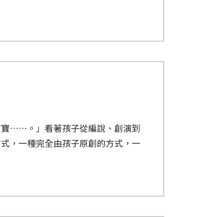
，故事裡的人偶如何動作更是令我感到
賞，真是一段美好的童年回憶啊！
束播映，不免讓人感到失落，卻也期待
到《阿公講古》的相關報導才知道製播
完成，當中的努力與辛苦難以想像!沒想
到長大後接收不同的資訊後，才知道原
寶寶……。」看著孩子從編說、創演到
逐格動畫，各有它們特殊的創作及製作
方式，一種完全由孩子原創的方式，一
直到拍攝架，信誼的小小動畫師教具，
上三位熱愛變形金剛的大班男生花了一整
嶄新的學習內容，對於這群活在二十一
一開始畫出自己喜愛的變形金剛，到欲
們從實體的教具中了解到「視覺暫留」的
剛們的變形步驟一一畫出來，接著再從