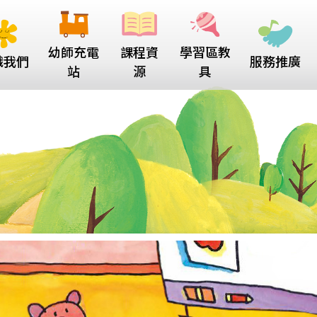
幼師充電
課程資
學習區教
識我們
服務推廣
站
源
具