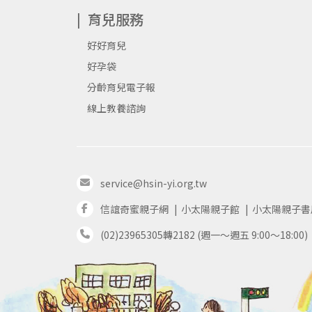
育兒服務
好好育兒
好孕袋
分齡育兒電子報
線上教養諮詢
service@hsin-yi.org.tw
信誼奇蜜親子網
小太陽親子館
小太陽親子書
(02)23965305轉2182 (週一～週五 9:00～18:00)