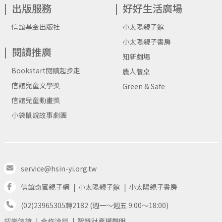
出版服務
好好生活廣場
信誼基金出版社
小太陽親子館
小太陽親子書房
閱讀推廣
知新劇場
Bookstart閱讀起步走
農人餐桌
信誼兒童文學獎
Green & Safe
信誼兒童動畫獎
小袋鼠說故事劇團
service@hsin-yi.org.tw
信誼奇蜜親子網
小太陽親子館
小太陽親子書房
(02)23965305轉2182 (週一～週五 9:00～18:00)
認識信誼
合作洽談
智慧財產權聲明