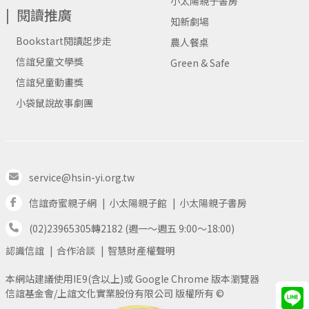
小太陽親子書房
閱讀推廣
知新劇場
Bookstart閱讀起步走
農人餐桌
信誼兒童文學獎
Green & Safe
信誼兒童動畫獎
小袋鼠說故事劇團
service@hsin-yi.org.tw
信誼奇蜜親子網
小太陽親子館
小太陽親子書房
(02)23965305轉2182 (週一～週五 9:00～18:00)
認識信誼
合作洽談
智慧財產權聲明
本網站建議使用IE9(含以上)或 Google Chrome 版本瀏覽器
信誼基金會/上誼文化實業股份有限公司 版權所有 ©