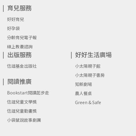
育兒服務
好好育兒
好孕袋
分齡育兒電子報
線上教養諮詢
出版服務
好好生活廣場
信誼基金出版社
小太陽親子館
小太陽親子書房
閱讀推廣
知新劇場
Bookstart閱讀起步走
農人餐桌
信誼兒童文學獎
Green & Safe
信誼兒童動畫獎
小袋鼠說故事劇團