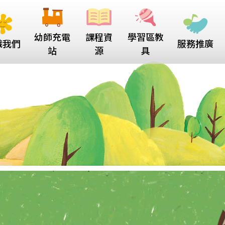
幼師充電
課程資
學習區教
識我們
服務推廣
站
源
具