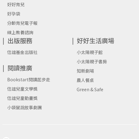
好好育兒
好孕袋
分齡育兒電子報
線上教養諮詢
出版服務
好好生活廣場
信誼基金出版社
小太陽親子館
小太陽親子書房
閱讀推廣
知新劇場
Bookstart閱讀起步走
農人餐桌
信誼兒童文學獎
Green & Safe
信誼兒童動畫獎
小袋鼠說故事劇團