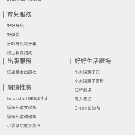
育兒服務
好好育兒
好孕袋
分齡育兒電子報
線上教養諮詢
出版服務
好好生活廣場
信誼基金出版社
小太陽親子館
小太陽親子書房
閱讀推廣
知新劇場
Bookstart閱讀起步走
農人餐桌
信誼兒童文學獎
Green & Safe
信誼兒童動畫獎
小袋鼠說故事劇團