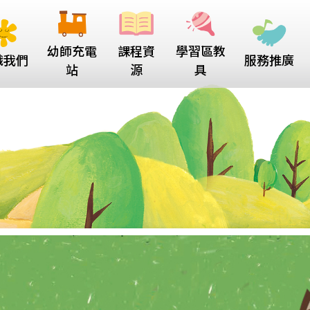
幼師充電
課程資
學習區教
識我們
服務推廣
站
源
具