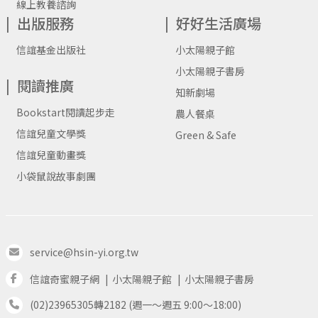
線上教養諮詢
出版服務
好好生活廣場
信誼基金出版社
小太陽親子館
小太陽親子書房
閱讀推廣
知新劇場
Bookstart閱讀起步走
農人餐桌
信誼兒童文學獎
Green & Safe
信誼兒童動畫獎
小袋鼠說故事劇團
service@hsin-yi.org.tw
信誼奇蜜親子網
小太陽親子館
小太陽親子書房
(02)23965305轉2182 (週一～週五 9:00～18:00)