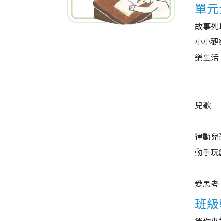
單元
故事列
小小觀
樂生活
兒歌
律動兒
動手玩
愛思考
班級
迷你夾