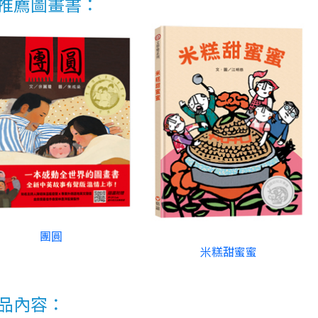
推薦圖畫書：
團圓
米糕甜蜜蜜
品內容：