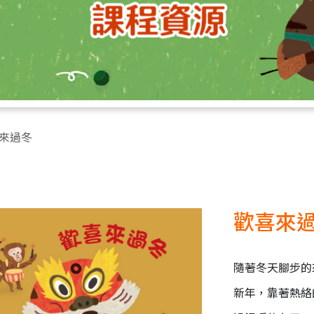
來過冬
歡喜來
隨著冬天腳步的
新年，靠著熱絡