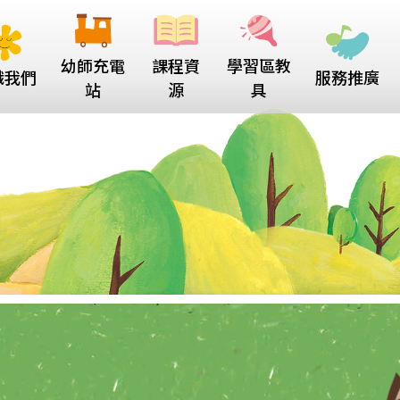
幼師充電
課程資
學習區教
識我們
服務推廣
站
源
具