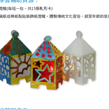
燈籠(每班一包，共15張軋形卡)
璃紙或棉紙黏貼裝飾紙燈籠，體驗傳統文化習俗，感受年節的氣