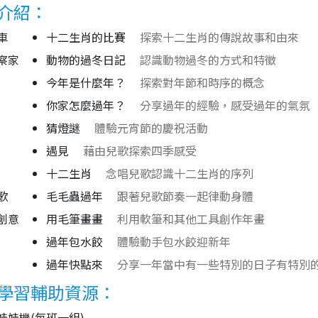
介紹：
車
十二生肖的比賽
探索十二生肖的傳說故事和由來
察家
動物的過冬日記
認識動物過冬的方式和特徵
今年是什麼年？
探索對年節和時序的概念
你家怎麼過年？
分享過年的經驗，感受過年的氣氛
猜燈謎
體驗元宵節的慶祝活動
遇見
藉由兒歌探索四季感受
十二生肖
念唱兒歌認識十二生肖的序列
歌
毛毛蟲過年
跟著兒歌節奏一起律動身體
創意
用毛筆畫畫
利用軟筆和其他工具創作年畫
過年包水餃
體驗動手包水餃迎新年
過年快點來
分享一年當中有一些特別的日子有特別
學習輔助資源：
娃娃機(每班一組)