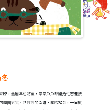
過冬
來臨，舊曆年也將至，家家戶戶都開始忙著迎接
的團圓氣氛、熱呼呼的圍爐，驅除寒意，一同度