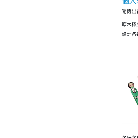
個人
隨機出
原木棒
設計各
各行各