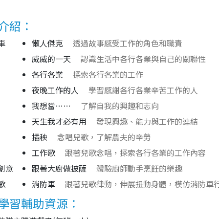
介紹：
車
懶人傑克
透過故事感受工作的角色和職責
威威的一天
認識生活中各行各業與自己的關聯性
各行各業
探索各行各業的工作
夜晚工作的人
學習感謝各行各業辛苦工作的人
我想當……
了解自我的興趣和志向
天生我才必有用
發現興趣、能力與工作的連結
插秧
念唱兒歌，了解農夫的辛勞
工作歌
跟著兒歌念唱，探索各行各業的工作內容
創意
跟著大廚做披薩
體驗廚師動手烹飪的樂趣
歌
消防車
跟著兒歌律動，伸展扭動身體，模仿消防車
學習輔助資源：