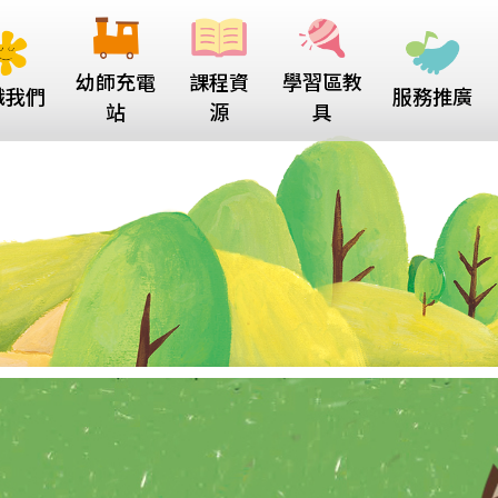
幼師充電
課程資
學習區教
識我們
服務推廣
站
源
具