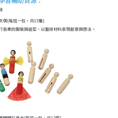
學習輔助資源：
貨
夾偶(每班一包，共15隻)
行各業的服裝與造型，以藝術材料表現創意與想法。
業轉轉玩具卡(每班一包，共12張)