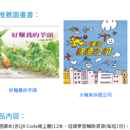
推薦圖畫書：
好難養的芋頭
大嘴鳥快遞公司
品內容：
題讀本(含QR Code線上聽)12本、班級學習輔助資源(每班1份