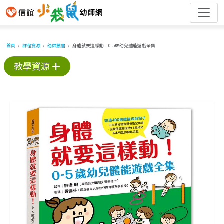
首頁
課程資源
幼師叢書
身體就要這樣動！0-5歲幼兒體能遊戲全集
教學資源