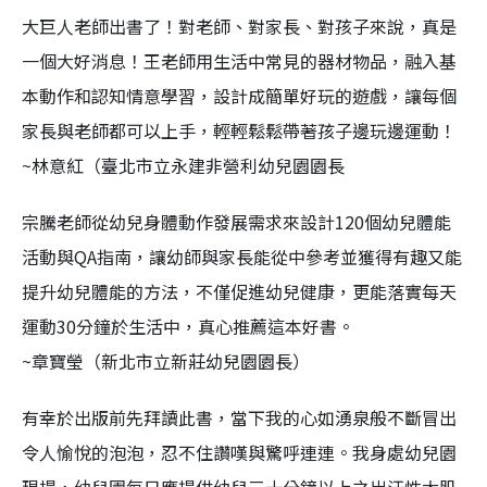
大巨人老師出書了！對老師、對家長、對孩子來說，真是
一個大好消息！王老師用生活中常見的器材物品，融入基
本動作和認知情意學習，設計成簡單好玩的遊戲，讓每個
家長與老師都可以上手，輕輕鬆鬆帶著孩子邊玩邊運動！
~林意紅（臺北市立永建非營利幼兒園園長
宗騰老師從幼兒身體動作發展需求來設計120個幼兒體能
活動與QA指南，讓幼師與家長能從中參考並獲得有趣又能
提升幼兒體能的方法，不僅促進幼兒健康，更能落實每天
運動30分鐘於生活中，真心推薦這本好書。
~章寶瑩（新北市立新莊幼兒園園長）
有幸於出版前先拜讀此書，當下我的心如湧泉般不斷冒出
令人愉悅的泡泡，忍不住讚嘆與驚呼連連。我身處幼兒園