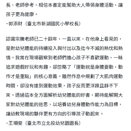
長、老師參考，相信本書定能幫助大人帶領身體活動，讓
孩子更為健康。
~郭添財（臺北市新湖國民小學校長）
認識宗騰老師已二十餘年，一直以來，在他身上看見的，
是對幼兒體能的持續投入與付出以及迄今不減的熱忱和熱
情。我常在現場觀察到老師們擔心孩子不喜歡運動，一昧
追求遊戲好玩和有趣，卻忽略了「運動就是身體要動，動
作才是重點」的核心意義。雖然作息中規劃了大肌肉運動
時間，卻沒有達到運動效果，孩子反而更浮躁且靜不下
來。透過這本全方面解析幼兒體能的好書，期待能解開大
家對幼兒體能的迷思，以培養幼兒身體動作能力為目標，
讓幼教現場的夥伴更有方向的引導孩子動起來。
~王珊斐（臺北市立北投幼兒園園長）