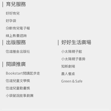
育兒服務
好好育兒
好孕袋
分齡育兒電子報
線上教養諮詢
出版服務
好好生活廣場
信誼基金出版社
小太陽親子館
小太陽親子書房
閱讀推廣
知新劇場
Bookstart閱讀起步走
農人餐桌
信誼兒童文學獎
Green & Safe
信誼兒童動畫獎
小袋鼠說故事劇團